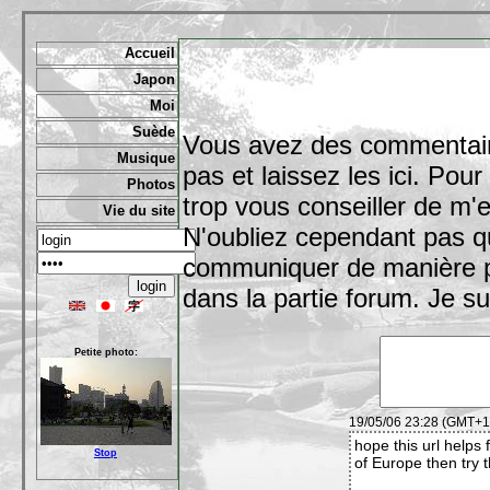
Accueil
Japon
Moi
Suède
Vous avez des commentaires
Musique
pas et laissez les ici. Pou
Photos
trop vous conseiller de m'
Vie du site
N'oubliez cependant pas qu
communiquer de manière pl
dans la partie forum. Je s
Petite photo:
19/05/06 23:28 (GMT+1)
hope this url helps 
Stop
of Europe then try t