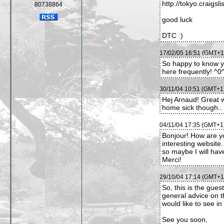
http://tokyo.craigsli
80738864
good luck
DTC :)
17/02/05 16:51 (GMT+1)
So happy to know you
here frequently! ^
30/11/04 10:51 (GMT+1)
Hej Arnaud! Great
home sick though.. 
04/11/04 17:35 (GMT+1)
Bonjour! How are yo
interesting website.
so maybe I will hav
Merci!
29/10/04 17:14 (GMT+1)
So, this is the gues
general advice on t
would like to see in 
See you soon,